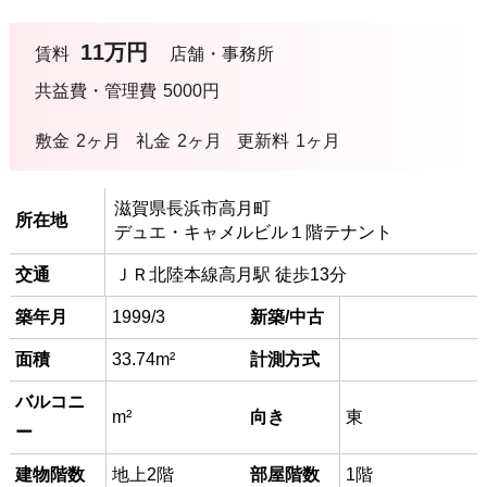
11万円
賃料
店舗・事務所
共益費・管理費
5000円
敷金
2ヶ月
礼金
2ヶ月
更新料
1ヶ月
滋賀県長浜市高月町
所在地
デュエ・キャメルビル１階テナント
交通
ＪＲ北陸本線高月駅 徒歩13分
築年月
1999/3
新築/中古
面積
33.74m²
計測方式
バルコニ
m²
向き
東
ー
建物階数
地上2階
部屋階数
1階