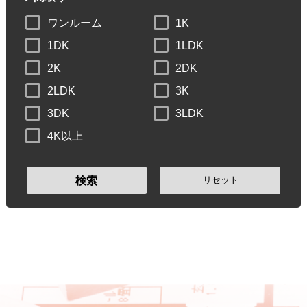
ワンルーム
1K
1DK
1LDK
2K
2DK
2LDK
3K
3DK
3LDK
4K以上
リセット
検索