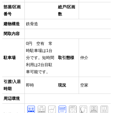
部屋/区画
総戸/区画
番号
数
建物構造
鉄骨造
間取内容
0円 空有 常
時駐車場は1台
駐車場
分です。短時間
取引態様
仲介
利用は2台目駐
車可能です。
引渡/入居
即時
現況
空家
時期
周辺環境