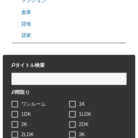
マンション
倉庫
貸地
貸家
タイトル検索
間取り
ワンルーム
1K
1DK
1LDK
2K
2DK
2LDK
3K