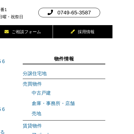
5番1
0749-65-3587
：日曜・祝祭日
ご相談フォーム
採用情報
物件情報
5
6
分譲住宅地
売買物件
中古戸建
倉庫・事務所・店舗
5
6
売地
賃貸物件
る