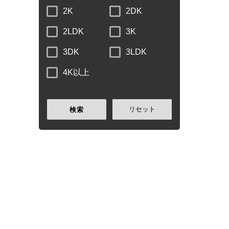
2K
2DK
2LDK
3K
3DK
3LDK
4K以上
リセット
検索