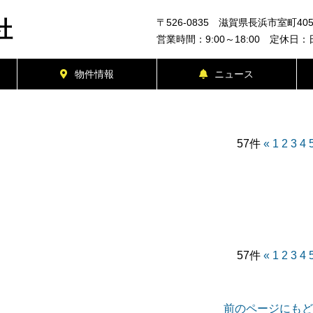
社
〒526-0835 滋賀県長浜市室町40
営業時間：9:00～18:00 定休日
物件情報
ニュース
57件
«
1
2
3
4
57件
«
1
2
3
4
前のページにもど