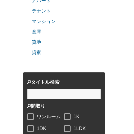
アパート
テナント
マンション
倉庫
貸地
貸家
タイトル検索
間取り
ワンルーム
1K
1DK
1LDK