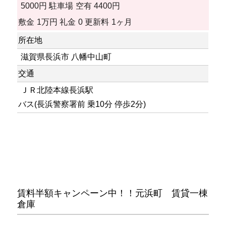
5000円
駐車場
空有 4400円
敷金
1万円
礼金
0
更新料
1ヶ月
所在地
滋賀県長浜市 八幡中山町
交通
ＪＲ北陸本線長浜駅
バス(長浜警察署前 乗10分 停歩2分)
賃料半額キャンペーン中！！元浜町 賃貸一棟
倉庫