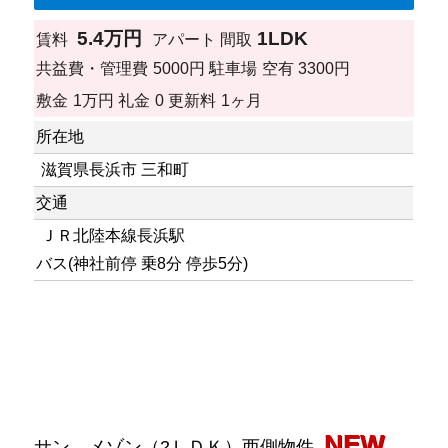
5.4万円
1LDK
賃料
アパート
間取
共益費・管理費
5000円
駐車場
空有 3300円
敷金
1万円
礼金
0
更新料
1ヶ月
所在地
滋賀県長浜市 三和町
交通
ＪＲ北陸本線長浜駅
バス(神社前停 乗8分 停歩5分)
NEW
サン メゾン（2ＬＤＫ）西側物件