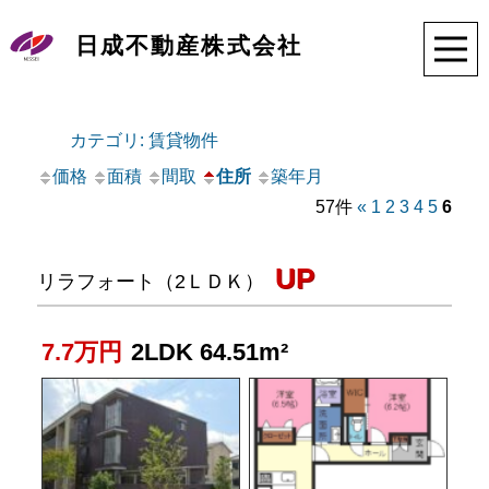
日成不動産株式会社
カテゴリ: 賃貸物件
価格
面積
間取
住所
築年月
57件
«
1
2
3
4
5
6
UP
リラフォート（2ＬＤＫ）
7.7万円
2LDK 64.51m²