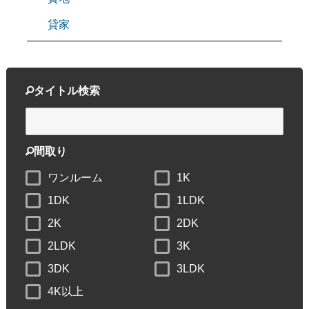
貸家
タイトル検索
間取り
ワンルーム
1K
1DK
1LDK
2K
2DK
2LDK
3K
3DK
3LDK
4K以上