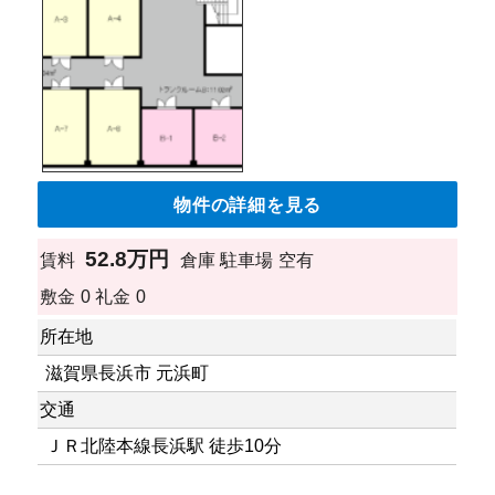
物件の詳細を見る
52.8万円
賃料
倉庫
駐車場
空有
敷金
0
礼金
0
所在地
滋賀県長浜市 元浜町
交通
ＪＲ北陸本線長浜駅 徒歩10分