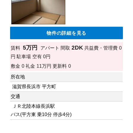
物件の詳細を見る
5万円
2DK
賃料
アパート
間取
共益費・管理費
0
円
駐車場
空有 0円
敷金
0
礼金
11万円
更新料
0
所在地
滋賀県長浜市 平方町
交通
ＪＲ北陸本線長浜駅
バス(平方東 乗10分 停歩4分)