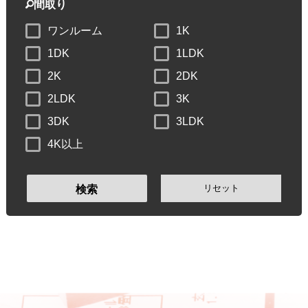
間取り
ワンルーム
1K
1DK
1LDK
2K
2DK
2LDK
3K
3DK
3LDK
4K以上
リセット
検索