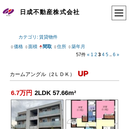
日成不動産株式会社
カテゴリ: 賃貸物件
価格
面積
間取
住所
築年月
57件
«
1
2
3
4
5
..
6
»
UP
カームアングル（2ＬＤＫ）
6.7万円
2LDK 57.66m²