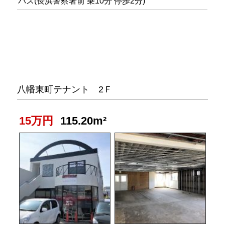
バス(長浜警察署前 乗10分 停歩2分)
八幡東町テナント 2Ｆ
15万円
115.20m²