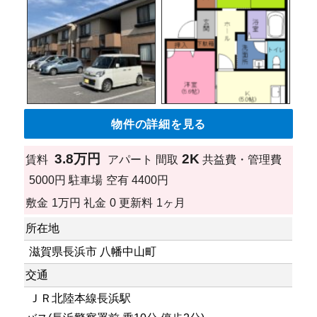
物件の詳細を見る
3.8万円
2K
賃料
アパート
間取
共益費・管理費
5000円
駐車場
空有 4400円
敷金
1万円
礼金
0
更新料
1ヶ月
所在地
滋賀県長浜市 八幡中山町
交通
ＪＲ北陸本線長浜駅