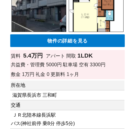
物件の詳細を見る
5.4万円
1LDK
賃料
アパート
間取
共益費・管理費
5000円
駐車場
空有 3300円
敷金
1万円
礼金
0
更新料
1ヶ月
所在地
滋賀県長浜市 三和町
交通
ＪＲ北陸本線長浜駅
バス(神社前停 乗8分 停歩5分)