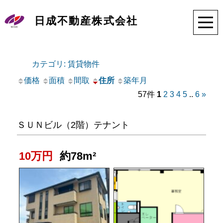
日成不動産株式会社
カテゴリ: 賃貸物件
価格
面積
間取
住所
築年月
57件
1
2
3
4
5
..
6
»
ＳＵＮビル（2階）テナント
10万円
約78m²