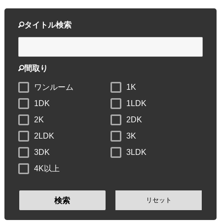
タイトル検索
間取り
ワンルーム
1K
1DK
1LDK
2K
2DK
2LDK
3K
3DK
3LDK
4K以上
リセット
検索