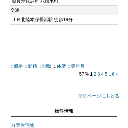
滋賀県長浜市 八幡東町
交通
ＪＲ北陸本線長浜駅 徒歩19分
価格
面積
間取
住所
築年月
57件
1
2
3
4
5
..
6
»
前のページにもどる
物件情報
分譲住宅地