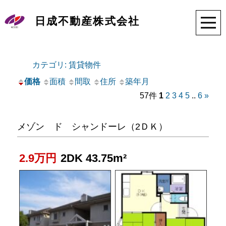
日成不動産株式会社
カテゴリ: 賃貸物件
価格
面積
間取
住所
築年月
57件
1
2
3
4
5
..
6
»
メゾン ド シャンドーレ（2ＤＫ）
2.9万円
2DK 43.75m²