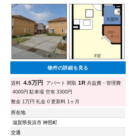
物件の詳細を見る
4.5万円
1R
賃料
アパート
間取
共益費・管理費
4000円
駐車場
空有 3300円
敷金
1万円
礼金
0
更新料
1ヶ月
所在地
滋賀県長浜市 神照町
交通