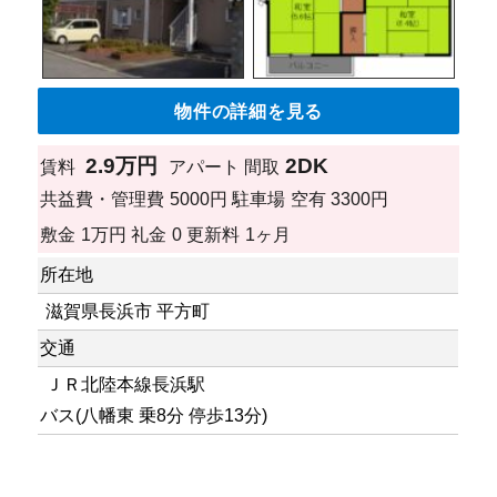
物件の詳細を見る
2.9万円
2DK
賃料
アパート
間取
共益費・管理費
5000円
駐車場
空有 3300円
敷金
1万円
礼金
0
更新料
1ヶ月
所在地
滋賀県長浜市 平方町
交通
ＪＲ北陸本線長浜駅
バス(八幡東 乗8分 停歩13分)