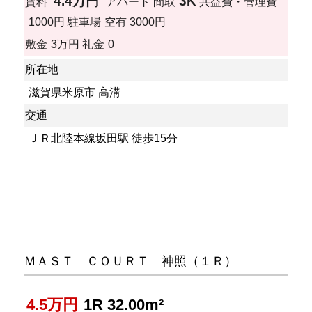
4.4万円
3K
賃料
アパート
間取
共益費・管理費
1000円
駐車場
空有 3000円
敷金
3万円
礼金
0
所在地
滋賀県米原市 高溝
交通
ＪＲ北陸本線坂田駅 徒歩15分
ＭＡＳＴ ＣＯＵＲＴ 神照（１Ｒ）
4.5万円
1R 32.00m²