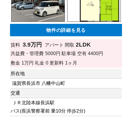
物件の詳細を見る
3.9万円
2LDK
賃料
アパート
間取
共益費・管理費
5000円
駐車場
空有 4400円
敷金
1万円
礼金
0
更新料
1ヶ月
所在地
滋賀県長浜市 八幡中山町
交通
ＪＲ北陸本線長浜駅
バス(長浜警察署前 乗10分 停歩2分)