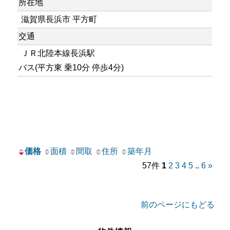
所在地
滋賀県長浜市 平方町
交通
ＪＲ北陸本線長浜駅
バス(平方東 乗10分 停歩4分)
価格
面積
間取
住所
築年月
57件
1
2
3
4
5
..
6
»
前のページにもどる