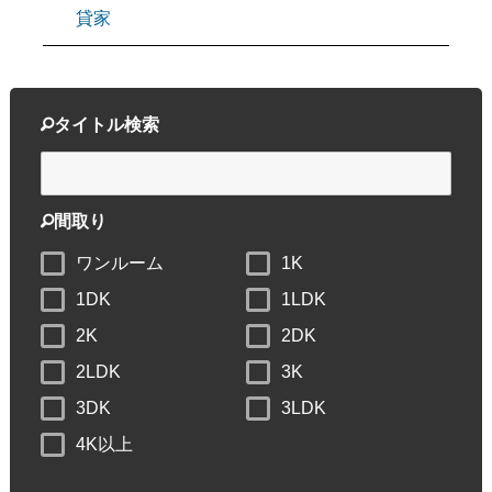
貸家
タイトル検索
間取り
ワンルーム
1K
1DK
1LDK
2K
2DK
2LDK
3K
3DK
3LDK
4K以上