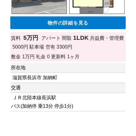
物件の詳細を見る
5万円
1LDK
賃料
アパート
間取
共益費・管理費
5000円
駐車場
空有 3300円
敷金
1万円
礼金
0
更新料
1ヶ月
所在地
滋賀県長浜市 加納町
交通
ＪＲ北陸本線長浜駅
バス(加納停 乗13分 停歩1分)