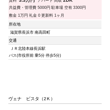
3.3万円
2DK
賃料
アパート
間取
共益費・管理費
5000円
駐車場
空有 3300円
敷金
1万円
礼金
0
更新料
1ヶ月
所在地
滋賀県長浜市 南高田町
交通
ＪＲ北陸本線長浜駅
バス(市役所前 乗5分 停歩5分)
ヴェナ ビスタ（2Ｋ）