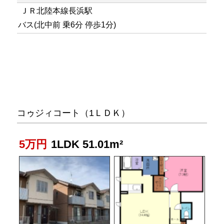
ＪＲ北陸本線長浜駅
バス(北中前 乗6分 停歩1分)
コゥジィコート（1ＬＤＫ）
5万円
1LDK 51.01m²