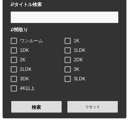
タイトル検索
間取り
ワンルーム
1K
1DK
1LDK
2K
2DK
2LDK
3K
3DK
3LDK
4K以上
リセット
検索